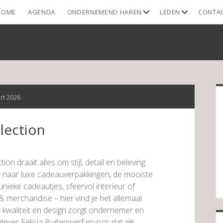
open
open
HOME
AGENDA
ONDERNEMEND HAREN
LEDEN
CONTA
dropdown
dropdown
menu
menu
S
rt 2026
lection
tion draait alles om stijl, detail en beleving.
t naar luxe cadeauverpakkingen, de mooiste
unieke cadeautjes, sfeervol interieur of
e & merchandise – hier vind je het allemaal.
kwaliteit en design zorgt ondernemer en
gever Felicia Buitenwerf ervoor dat elk