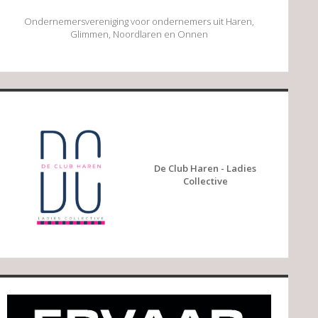
Ondernemersvereniging voor ondernemers uit Haren,
Glimmen, Noordlaren en Onnen
De Club Haren - Ladies
Collective