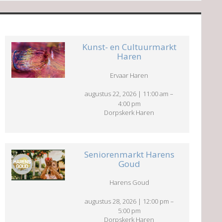
Kunst- en Cultuurmarkt
Haren
Ervaar Haren
augustus 22, 2026
|
11:00 am
–
4:00 pm
Dorpskerk Haren
Seniorenmarkt Harens
Goud
Harens Goud
augustus 28, 2026
|
12:00 pm
–
5:00 pm
Dorpskerk Haren