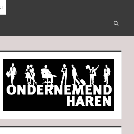
CT
Open
search
bar
idebar