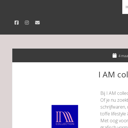
facebook
instagram
email
4 maa
I AM col
Bij I AM collec
Of je nu zoek
schrijfwaren, 
toffe lifestyl
Met oog voor 
grafisch vorm