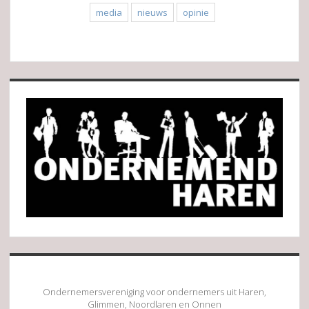
media
nieuws
opinie
Sidebar
Ondernemersvereniging voor ondernemers uit Haren,
Glimmen, Noordlaren en Onnen