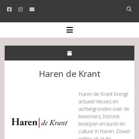
facebook
instagram
email
Open
searc
bar
open
menu
Haren de Krant
Haren de Krant brengt
actueel nieuws en
achtergronden over de
bewoners, historie,
bedrijven en kunst en
cultuur in Haren. Zowel
online als in de