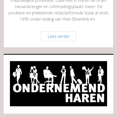
maandelijkse printeditie. Daarmee is Haren de Krant
nieuwsbrenger en ontmoetingsplaats ineen. De
positieve en prikkelende redactieformule staat al sinds
1995 onder leiding van Hein Bloemink en…
Haren
Lees verder
de
Krant
Sidebar