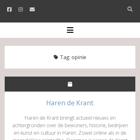
facebook
instagram
email
Open
searc
bar
open
menu
Tag:
opinie
Haren de Krant
Haren de Krant brengt actueel nieuws en
achtergronden over de bewoners, historie, bedrijven
en kunst en cultuur in Haren. Zowel online als in de