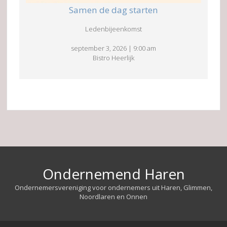
Samen de dag starten
Ledenbijeenkomst
september 3, 2026
|
9:00 am
Bistro Heerlijk
Ondernemend Haren
Ondernemersvereniging voor ondernemers uit Haren, Glimmen,
Noordlaren en Onnen