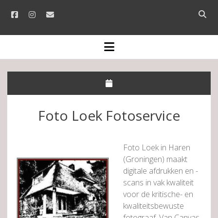
facebook
instagram
email
Open
searc
bar
open
menu
Foto Loek Fotoservice
Foto Loek in Haren
(Groningen) maakt
digitale afdrukken en -
scans in vak kwaliteit
voor de kritische- en
kwaliteitsbewuste
fotograaf. Van Canvas