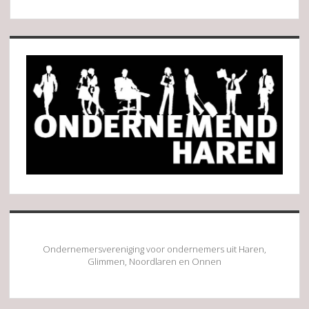
Sidebar
Ondernemersvereniging voor ondernemers uit Haren,
Glimmen, Noordlaren en Onnen