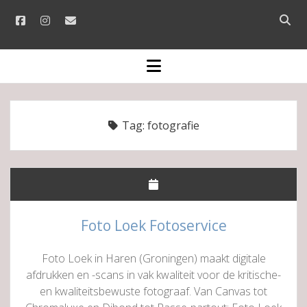
facebook
instagram
email
Open
searc
bar
open
menu
Tag:
fotografie
Foto Loek Fotoservice
Foto Loek in Haren (Groningen) maakt digitale
afdrukken en -scans in vak kwaliteit voor de kritische-
en kwaliteitsbewuste fotograaf. Van Canvas tot