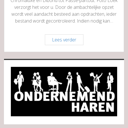
Chromaluxe en Dibond tot Passe-partout: Foto Loek
verzorgt het voor u. Door de ambachtelijke opzet
wordt veel aandacht besteed aan opdrachten, ieder
bestand wordt gecontroleerd. Indien nodig kan…
Foto
Lees verder
Loek
Fotoservice
Sidebar