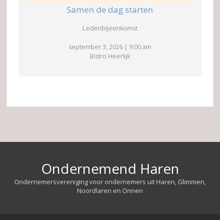
Samen de dag starten
Ledenbijeenkomst
september 3, 2026
|
9:00 am
Bistro Heerlijk
Ondernemend Haren
Ondernemersvereniging voor ondernemers uit Haren, Glimmen,
Noordlaren en Onnen