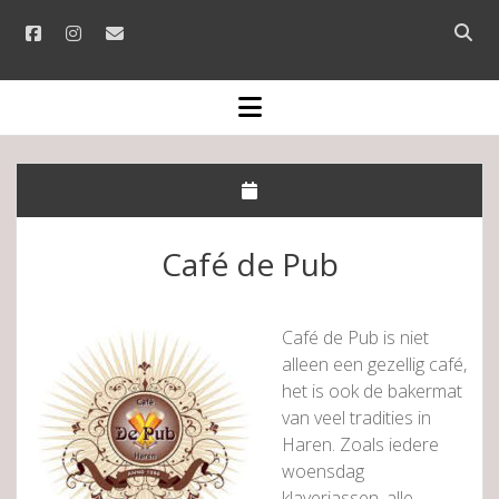
facebook
instagram
email
Open
searc
bar
open
menu
Café de Pub
Café de Pub is niet
alleen een gezellig café,
het is ook de bakermat
van veel tradities in
Haren. Zoals iedere
woensdag
klaverjassen, alle