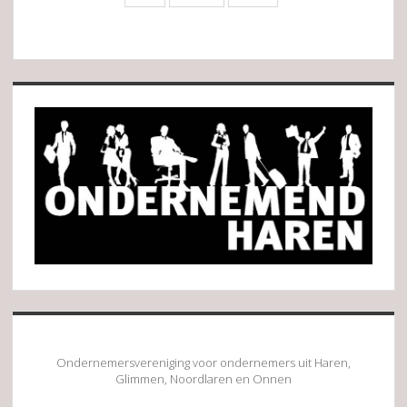
Sidebar
Ondernemersvereniging voor ondernemers uit Haren,
Glimmen, Noordlaren en Onnen