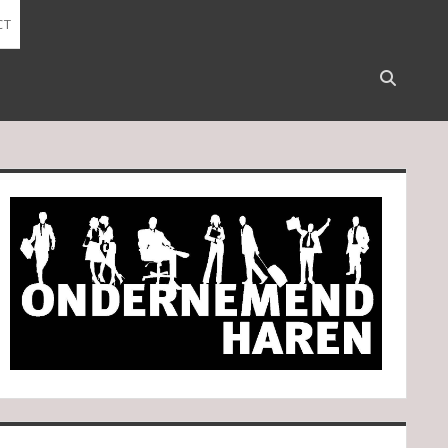
CT
Open
search
bar
idebar