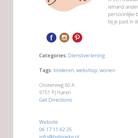
iemand anders
persoonlijke b
bij je past in
Categories:
Dienstverlening
Tags:
kinderen
,
webshop
,
wonen
Oosterweg 60 A
9751 PJ Haren
Get Directions
Website
06 17 11 62 25
info@bybineke.nl