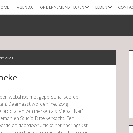
open
open
HOME
AGENDA
ONDERNEMEND HAREN
LEDEN
CONTA
dropdown
dropdown
menu
menu
S
rt 2023
ineke
is een webshop met gepersonaliseerde
ten. Daarnaast worden met zorg
 producten van merken als Mepal, Naïf,
 Lemon en Studio Ditte verkocht. Een
erde en daardoor unieke herinneringskist
ie voor jezelf en een origineel cadeau voor