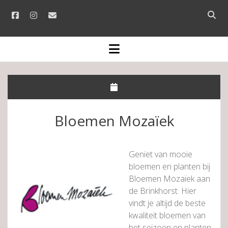
facebook
instagram
email
Open
searc
bar
open
menu
Bloemen Mozaïek
Geniet van mooie
bloemen en planten bij
Bloemen Mozaïek aan
de Brinkhorst. Hier
vindt je altijd de beste
kwaliteit bloemen van
het seizoen en planten