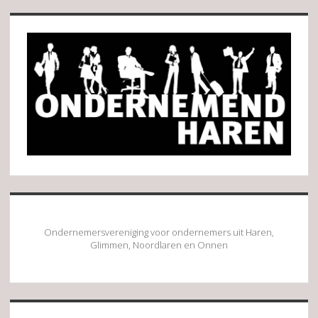
Sidebar
Ondernemersvereniging voor ondernemers uit Haren,
Glimmen, Noordlaren en Onnen