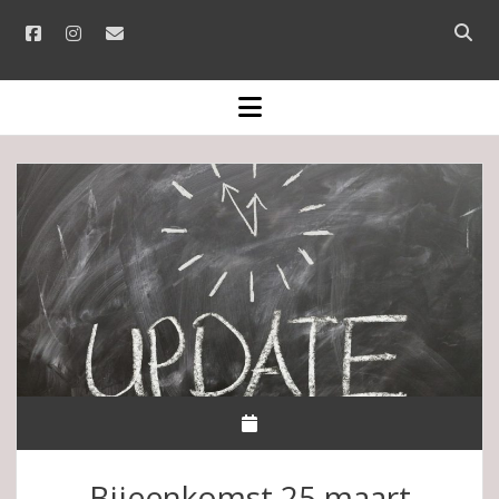
facebook
instagram
email
Open
searc
bar
open
menu
Bijeenkomst 25 maart