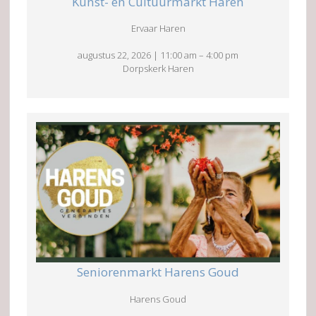
Kunst- en Cultuurmarkt Haren
Ervaar Haren
augustus 22, 2026
|
11:00 am
–
4:00 pm
Dorpskerk Haren
Seniorenmarkt Harens Goud
Harens Goud