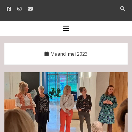
facebook
instagram
email
Open
searc
bar
open
menu
Maand:
mei 2023