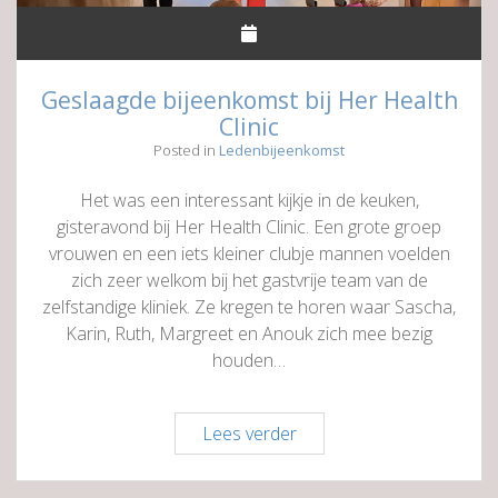
Geslaagde bijeenkomst bij Her Health
Clinic
Posted in
Ledenbijeenkomst
Het was een interessant kijkje in de keuken,
gisteravond bij Her Health Clinic. Een grote groep
vrouwen en een iets kleiner clubje mannen voelden
zich zeer welkom bij het gastvrije team van de
zelfstandige kliniek. Ze kregen te horen waar Sascha,
Karin, Ruth, Margreet en Anouk zich mee bezig
houden…
Geslaagde
Lees verder
bijeenkomst
bij