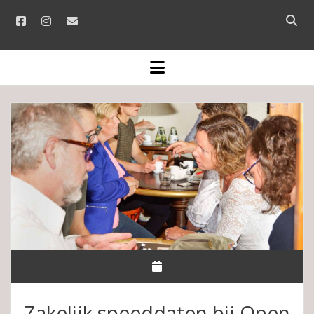
facebook
instagram
email
Open
searc
bar
open
menu
Zakelijk speeddaten bij Open