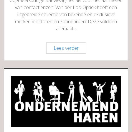
oogmeetkundige aanwezig, net als voor het aanmeten
van contactlenzen. Van der Loo Optiek heeft een
uitgebreide collectie van bekende en exclusieve
merken monturen en zonnebrillen. Deze voldoen
allemaal…
Van
Lees verder
der
Loo
Optiek
Sidebar