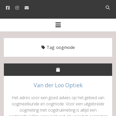
facebook
instagram
email
Open
searc
bar
open
menu
Tag:
oogmode
Van der Loo Optiek
Het adres voor een goed advies op het gebied van
oogmeetkunde en oogmode. Voor een uitgebreide
oogmeting met oogdrukmeting is altijd een