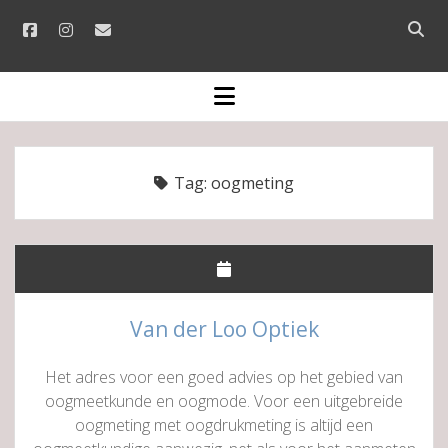
facebook
instagram
email
Open
searc
bar
open
menu
Tag:
oogmeting
Van der Loo Optiek
Het adres voor een goed advies op het gebied van
oogmeetkunde en oogmode. Voor een uitgebreide
oogmeting met oogdrukmeting is altijd een