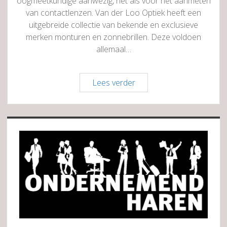
oogmeetkundige aanwezig, net als voor het aanmeten
van contactlenzen. Van der Loo Optiek heeft een
uitgebreide collectie van bekende en exclusieve
merken monturen en zonnebrillen. Deze voldoen
allemaal…
Van
Lees verder
der
Loo
Optiek
Sidebar