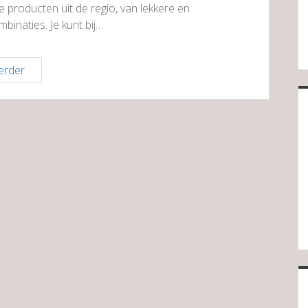
e producten uit de regio, van lekkere en
inaties. Je kunt bij…
De
erder
Kaaskop
Haren