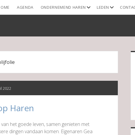
open
open
HOME
AGENDA
ONDERNEMEND HAREN
LEDEN
CONTA
dropdown
dropdown
menu
menu
S
olijfolie
il 2022
op Haren
dt van het goede leven, samen genieten met
lekkere dingen vandaan komen. Eigenaren Gea