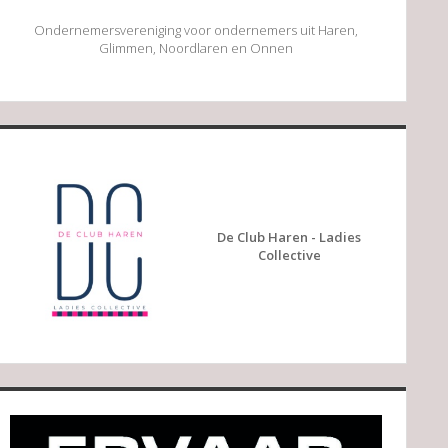
Ondernemersvereniging voor ondernemers uit Haren,
Glimmen, Noordlaren en Onnen
De Club Haren - Ladies
Collective