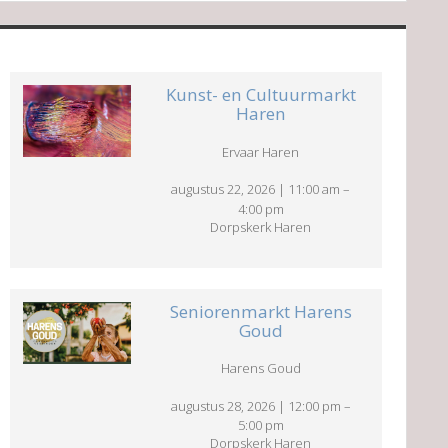
Kunst- en Cultuurmarkt
Haren
Ervaar Haren
augustus 22, 2026
|
11:00 am
–
4:00 pm
Dorpskerk Haren
Seniorenmarkt Harens
Goud
Harens Goud
augustus 28, 2026
|
12:00 pm
–
5:00 pm
Dorpskerk Haren