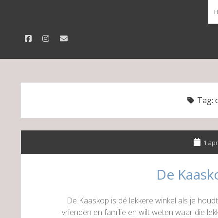
facebook
instagram
email
Tag:
1 apr
De Kaask
De Kaaskop is dé lekkere winkel als je hou
vrienden en familie en wilt weten waar die 