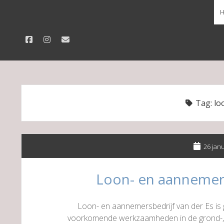
facebook
instagram
email
Tag:
lo
26 jan
Loon- en aannemers
Loon- en aannemersbedrijf van der Es is g
voorkomende werkzaamheden in de grond-, 