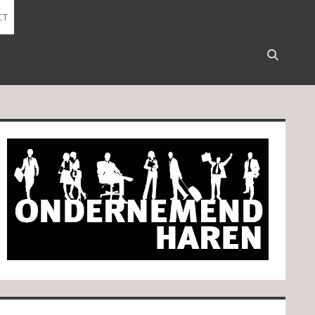
CT
Open
search
bar
idebar