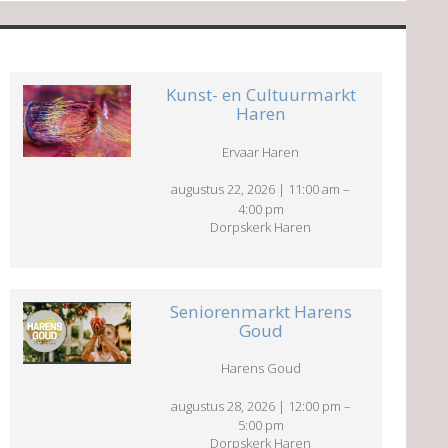
Kunst- en Cultuurmarkt
Haren
Ervaar Haren
augustus 22, 2026
|
11:00 am
–
4:00 pm
Dorpskerk Haren
Seniorenmarkt Harens
Goud
Harens Goud
augustus 28, 2026
|
12:00 pm
–
5:00 pm
Dorpskerk Haren