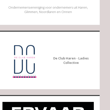
Ondernemersvereniging voor ondernemers uit Haren,
Glimmen, Noordlaren en Onnen
De Club Haren - Ladies
Collective