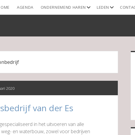
open
open
HOME
AGENDA
ONDERNEMEND HAREN
LEDEN
CONTA
dropdown
dropdown
menu
menu
S
onbedrijf
uari 2020
bedrijf van der Es
especialiseerd in het uitvoeren van alle
weg- en waterbouw, zowel voor bedrijven