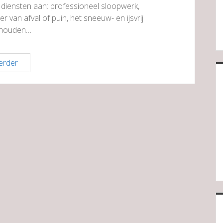
se diensten aan: professioneel sloopwerk,
 van afval of puin, het sneeuw- en ijsvrij
 houden…
Loon-
erder
en
aannemersbedrijf
van
der
Es