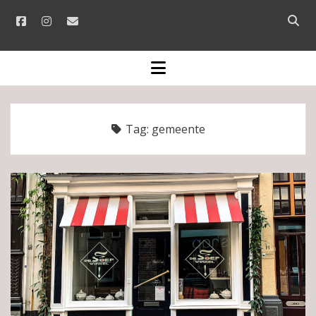
facebook
instagram
email
Open
searc
bar
open
menu
Tag:
gemeente