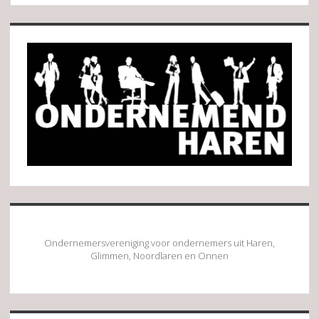
Sidebar
Ondernemersvereniging voor ondernemers uit Haren,
Glimmen, Noordlaren en Onnen