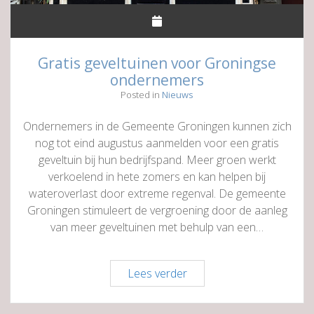
Gratis geveltuinen voor Groningse
ondernemers
Posted in
Nieuws
Ondernemers in de Gemeente Groningen kunnen zich
nog tot eind augustus aanmelden voor een gratis
geveltuin bij hun bedrijfspand. Meer groen werkt
verkoelend in hete zomers en kan helpen bij
wateroverlast door extreme regenval. De gemeente
Groningen stimuleert de vergroening door de aanleg
van meer geveltuinen met behulp van een…
Gratis
Lees verder
geveltuinen
voor