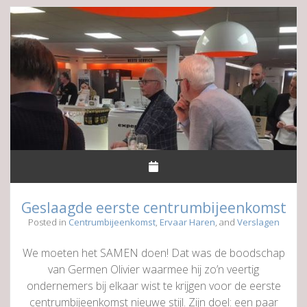
Groningse
ondernemers
Geslaagde eerste centrumbijeenkomst
Posted in
Centrumbijeenkomst
,
Ervaar Haren
, and
Verslagen
We moeten het SAMEN doen! Dat was de boodschap
van Germen Olivier waarmee hij zo’n veertig
ondernemers bij elkaar wist te krijgen voor de eerste
centrumbijeenkomst nieuwe stijl. Zijn doel: een paar