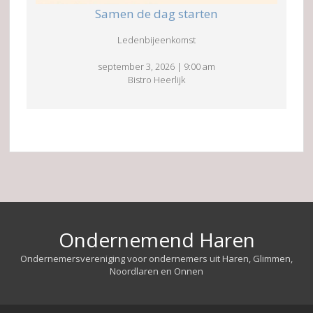
Samen de dag starten
Ledenbijeenkomst
september 3, 2026
|
9:00 am
Bistro Heerlijk
Ondernemend Haren
Ondernemersvereniging voor ondernemers uit Haren, Glimmen,
Noordlaren en Onnen