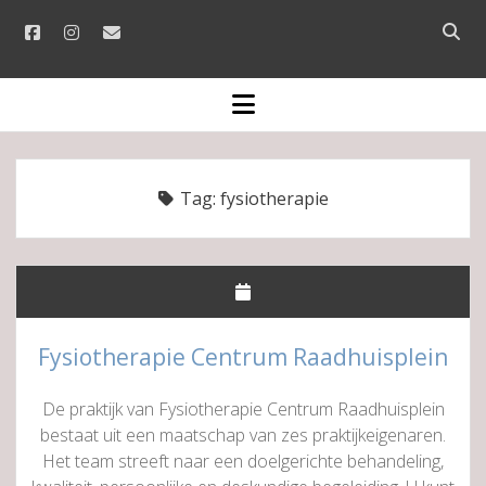
facebook
instagram
email
Open
searc
bar
open
menu
Tag:
fysiotherapie
Fysiotherapie Centrum Raadhuisplein
De praktijk van Fysiotherapie Centrum Raadhuisplein
bestaat uit een maatschap van zes praktijkeigenaren.
Het team streeft naar een doelgerichte behandeling,