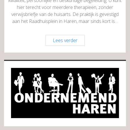
kwaliteit, persoonlijke en deskundige begeleiding. U kunt
hier terecht voor meerdere therapieën, zonder
verwijsbriefje van de huisarts. De praktijk is gevestigd
aan het Raadhuisplein in Haren, maar sinds kort is…
Fysiotherapie
Lees verder
Centrum
Raadhuisplein
Sidebar