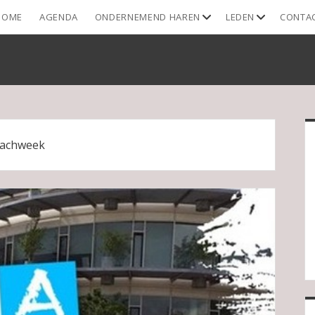
open
open
HOME
AGENDA
ONDERNEMEND HAREN
LEDEN
CONTA
dropdown
dropdown
menu
menu
S
achweek