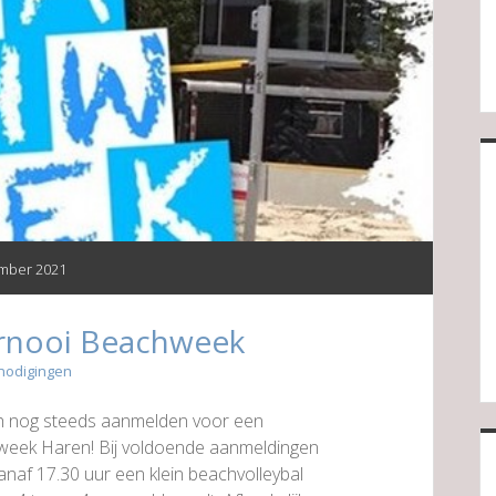
mber 2021
rnooi Beachweek
nodigingen
h nog steeds aanmelden voor een
week Haren! Bij voldoende aanmeldingen
af 17.30 uur een klein beachvolleybal