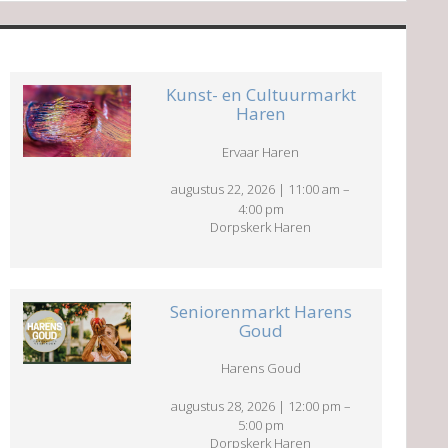
Kunst- en Cultuurmarkt
Haren
Ervaar Haren
augustus 22, 2026
|
11:00 am
–
4:00 pm
Dorpskerk Haren
Seniorenmarkt Harens
Goud
Harens Goud
augustus 28, 2026
|
12:00 pm
–
5:00 pm
Dorpskerk Haren