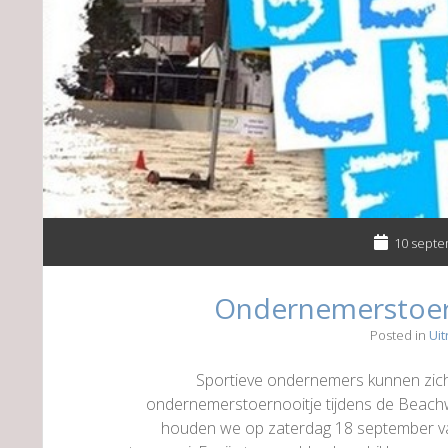
10 septe
Ondernemerstoe
Posted in
Uit
Sportieve ondernemers kunnen zic
ondernemerstoernooitje tijdens de Beach
houden we op zaterdag 18 september van