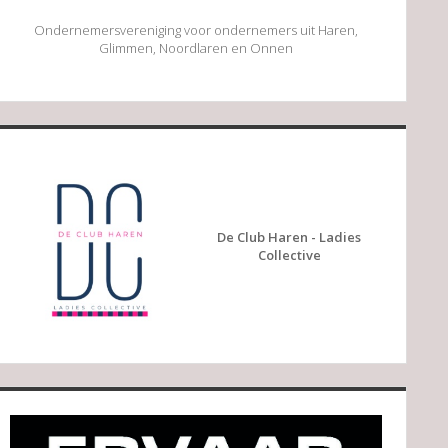
Ondernemersvereniging voor ondernemers uit Haren,
Glimmen, Noordlaren en Onnen
De Club Haren - Ladies
Collective