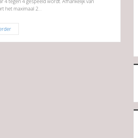
ar 4 tegen 4 gespeeld wordt. Afhankelijk van
urt het maximaal 2…
Ondernemerstoernooi
erder
Beachweek