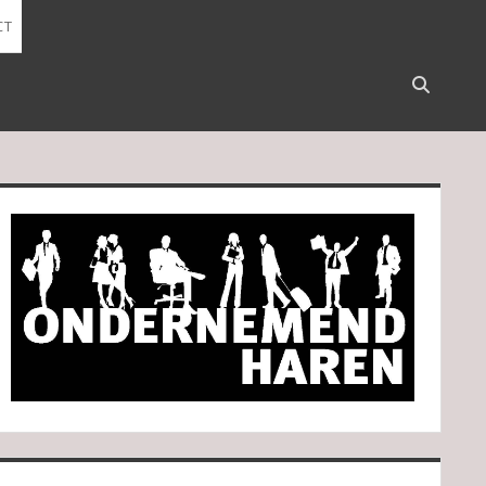
CT
Open
search
bar
idebar