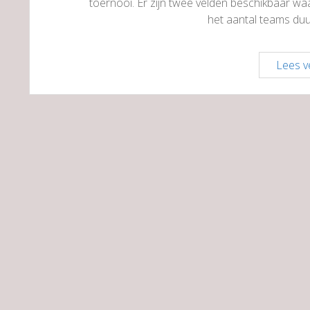
toernooi. Er zijn twee velden beschikbaar wa
het aantal teams du
Lees v