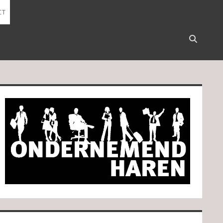
CT
Open
search
bar
idebar