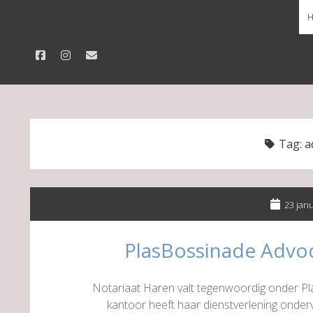
facebook
instagram
email
Tag:
a
23 jan
PlasBossinade Advo
Notariaat Haren valt tegenwoordig onder P
kantoor heeft haar dienstverlening onder