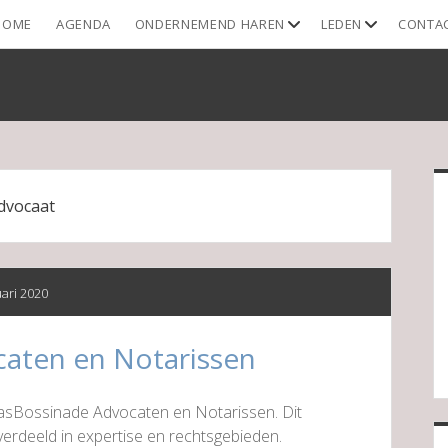
open
open
HOME
AGENDA
ONDERNEMEND HAREN
LEDEN
CONTA
dropdown
dropdown
menu
menu
S
dvocaat
uari 2020
caten en Notarissen
lasBossinade Advocaten en Notarissen. Dit
verdeeld in expertise en rechtsgebieden.