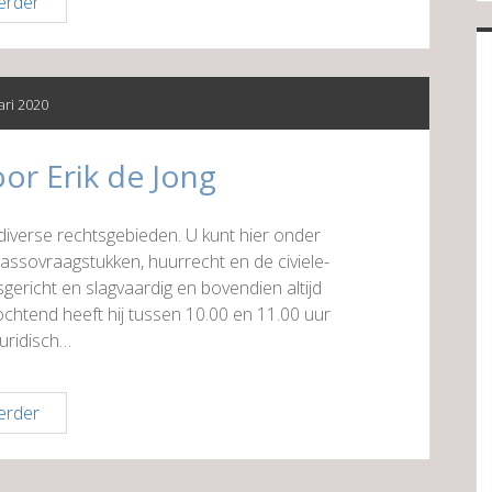
Haarsma
erder
advocaten
ari 2020
or Erik de Jong
 diverse rechtsgebieden. U kunt hier onder
assovraagstukken, huurrecht en de civiele-
sgericht en slagvaardig en bovendien altijd
ochtend heeft hij tussen 10.00 en 11.00 uur
juridisch…
Advocatenkantoor
erder
Erik
de
Jong