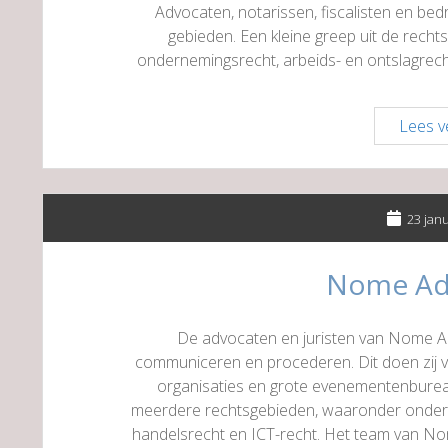
Advocaten, notarissen, fiscalisten en be
gebieden. Een kleine greep uit de rech
ondernemingsrecht, arbeids- en ontslagrech
Lees v
23 jan
Nome Ad
De advocaten en juristen van Nome A
communiceren en procederen. Dit doen zij vo
organisaties en grote evenementenbureau
meerdere rechtsgebieden, waaronder ondern
handelsrecht en ICT-recht. Het team van No