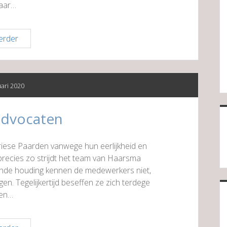
kaar…
Nome
erder
Advocaten
uari 2020
advocaten
riese Paarden vanwege hun eerlijkheid en
 precies zo strijdt het team van Haarsma
nde houding kennen de medewerkers niet,
n. Tegelijkertijd beseffen ze zich terdege
een…