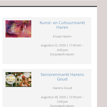
Kunst- en Cultuurmarkt
Haren
Ervaar Haren
augustus 22, 2026
|
11:00 am
–
4:00 pm
Dorpskerk Haren
Seniorenmarkt Harens
Goud
Harens Goud
augustus 28, 2026
|
12:00 pm
–
5:00 pm
Dorpskerk Haren