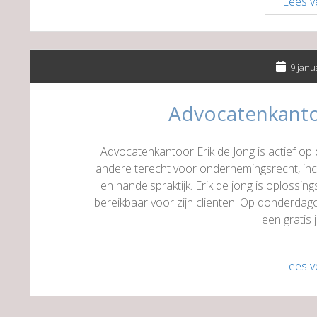
Lees v
9 janu
Advocatenkanto
Advocatenkantoor Erik de Jong is actief op
andere terecht voor ondernemingsrecht, inc
en handelspraktijk. Erik de jong is oplossing
bereikbaar voor zijn clienten. Op donderdag
een gratis 
Lees v