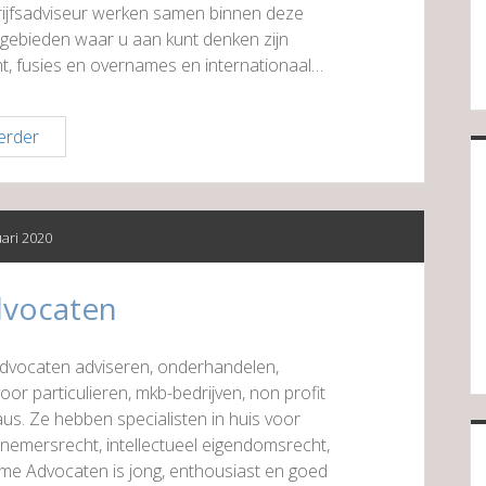
drijfsadviseur werken samen binnen deze
tsgebieden waar u aan kunt denken zijn
t, fusies en overnames en internationaal…
PlasBossinade
erder
Advocaten
en
Notarissen
uari 2020
vocaten
dvocaten adviseren, onderhandelen,
or particulieren, mkb-bedrijven, non profit
s. Ze hebben specialisten in huis voor
emersrecht, intellectueel eigendomsrecht,
me Advocaten is jong, enthousiast en goed