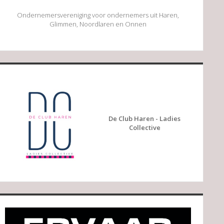
Ondernemersvereniging voor ondernemers uit Haren,
Glimmen, Noordlaren en Onnen
De Club Haren - Ladies
Collective