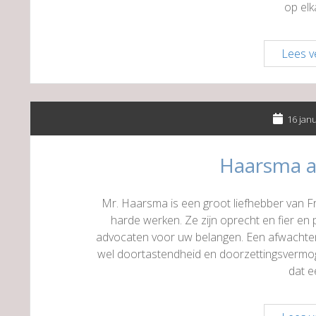
op el
Lees v
16 jan
Haarsma 
Mr. Haarsma is een groot liefhebber van F
harde werken. Ze zijn oprecht en fier en
advocaten voor uw belangen. Een afwachte
wel doortastendheid en doorzettingsvermoge
dat 