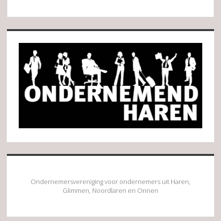
Sidebar
Ondernemersvereniging voor ondernemers uit Haren,
Glimmen, Noordlaren en Onnen