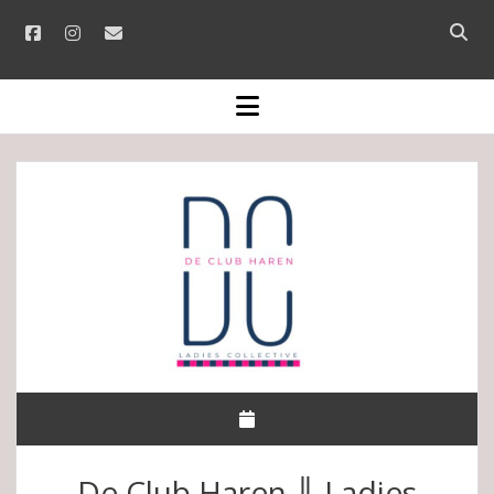
facebook
instagram
email
Open
searc
bar
open
menu
De Club Haren ║ Ladies