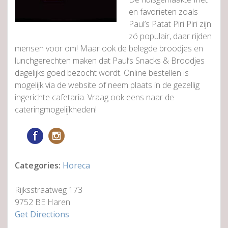
en favorieten zoals
Paul’s Patat Piri Piri zijn
zó populair, daar rijden
mensen voor om! Maar ook de belegde broodjes en
lunchgerechten maken dat Paul’s Snacks & Broodjes
dagelijks goed bezocht wordt. Online bestellen is
mogelijk via de website of neem plaats in de gezellig
ingerichte cafetaria. Vraag ook eens naar de
cateringmogelijkheden!
Categories:
Horeca
Rijksstraatweg 173
9752 BE Haren
Get Directions