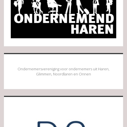
Ondernemersvereniging voor ondernemers uit Haren,
Glimmen, Noordlaren en Onnen