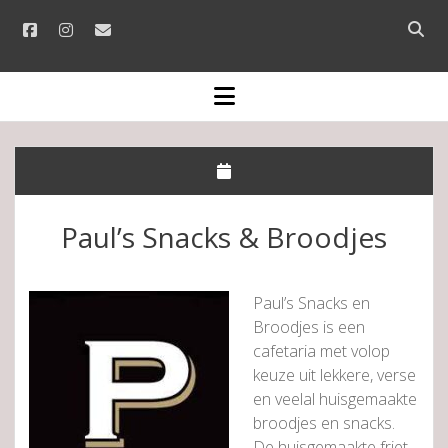
facebook
instagram
email
Open
searc
bar
open
menu
Paul’s Snacks & Broodjes
Paul’s Snacks en
Broodjes is een
cafetaria met volop
keuze uit lekkere, verse
en veelal huisgemaakte
broodjes en snacks.
De huisgemaakte friet