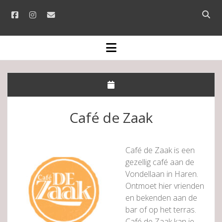
facebook
instagram
email
Open
searc
bar
open
menu
Café de Zaak
Café de Zaak is een
gezellig café aan de
Vondellaan in Haren.
Ontmoet hier vrienden
en bekenden aan de
bar of op het terras.
Café de Zaak kan je