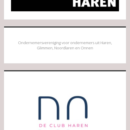
Ondernemersvereniging voor ondernemers uit Haren,
Glimmen, Noordlaren en Onnen