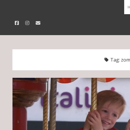
facebook
instagram
email
Tag:
zom