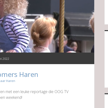
ni 2022
omers Haren
vaar Haren
en met een leuke reportage die OOG TV
pen weekend!