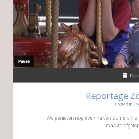
17 ju
Reportage Z
Posted in
Er
We genieten nog even na van Zomers Har
maakte afgelo