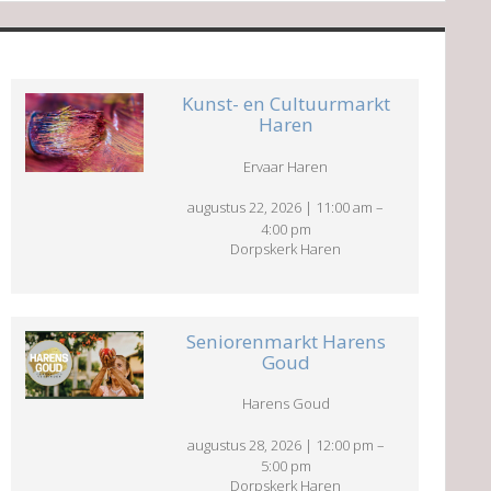
Kunst- en Cultuurmarkt
Haren
Ervaar Haren
augustus 22, 2026
|
11:00 am
–
4:00 pm
Dorpskerk Haren
Seniorenmarkt Harens
Goud
Harens Goud
augustus 28, 2026
|
12:00 pm
–
5:00 pm
Dorpskerk Haren