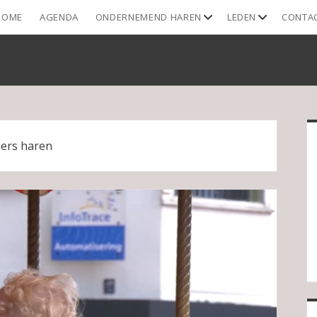
open
open
HOME
AGENDA
ONDERNEMEND HAREN
LEDEN
CONTA
dropdown
dropdown
menu
menu
S
ers haren