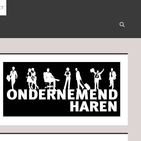
CT
Open
search
bar
idebar