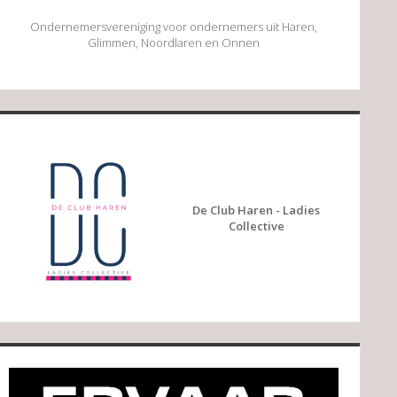
Ondernemersvereniging voor ondernemers uit Haren,
Glimmen, Noordlaren en Onnen
De Club Haren - Ladies
Collective