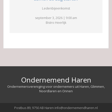
Ledenbijeenkomst
september 3, 2026
|
9:00 am
Bistro Heerlijk
Ondernemend Haren
Ondernemersvereniging voor ondernemers uit Haren, Glimmen,
Noordlaren en Onnen
Postbus 89, 9750 AB Haren info@ondernemendharen.nl