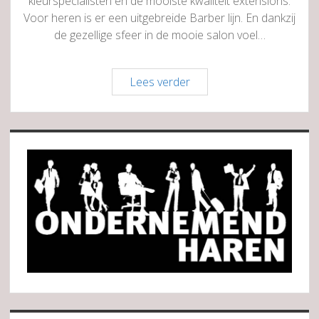
kleurspecialisten en de mooiste kwaliteit extensions.
Voor heren is er een uitgebreide Barber lijn. En dankzij
de gezellige sfeer in de mooie salon voel…
Bohemian
Lees verder
Hair
Sidebar