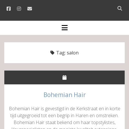
facebook
instagram
email
Open
searc
bar
open
menu
Tag:
salon
Bohemian Hair
Bohemian Hair is gevestigd in de Kerkstraat en in korte
tijd uitgegroeid tot een begrip in Haren en omstreken.
Bohemian Hair staat bekend om haar topstylistes,