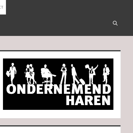
CT
Open
search
bar
idebar