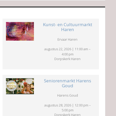
Kunst- en Cultuurmarkt
Haren
Ervaar Haren
augustus 22, 2026
|
11:00 am
–
4:00 pm
Dorpskerk Haren
Seniorenmarkt Harens
Goud
Harens Goud
augustus 28, 2026
|
12:00 pm
–
5:00 pm
Dorpskerk Haren