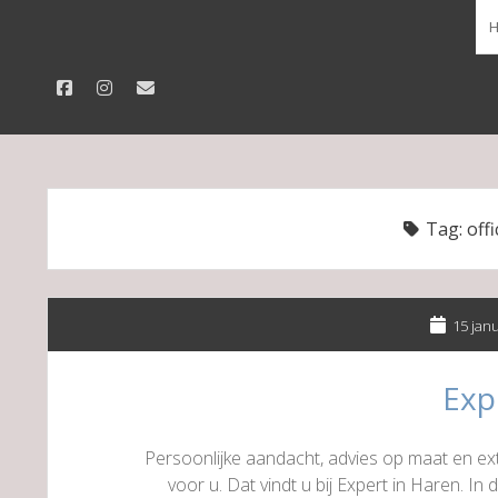
facebook
instagram
email
Tag:
offi
15 jan
Exp
Persoonlijke aandacht, advies op maat en extr
voor u. Dat vindt u bij Expert in Haren. In