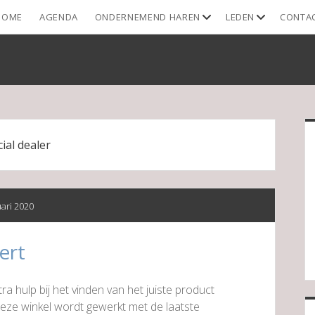
open
open
HOME
AGENDA
ONDERNEMEND HAREN
LEDEN
CONTA
dropdown
dropdown
menu
menu
S
cial dealer
uari 2020
ert
a hulp bij het vinden van het juiste product
 deze winkel wordt gewerkt met de laatste