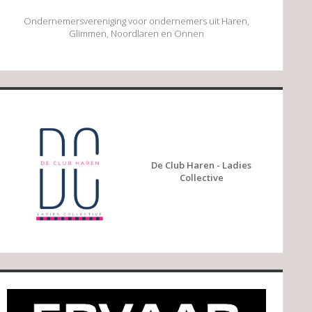
Ondernemersvereniging voor ondernemers uit Haren,
Glimmen, Noordlaren en Onnen
De Club Haren - Ladies
Collective