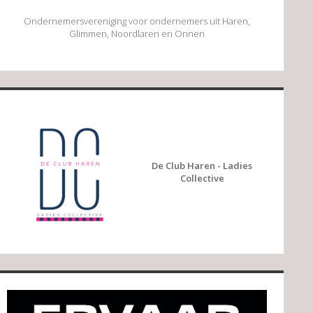
Ondernemersvereniging voor ondernemers uit Haren,
Glimmen, Noordlaren en Onnen
De Club Haren - Ladies
Collective