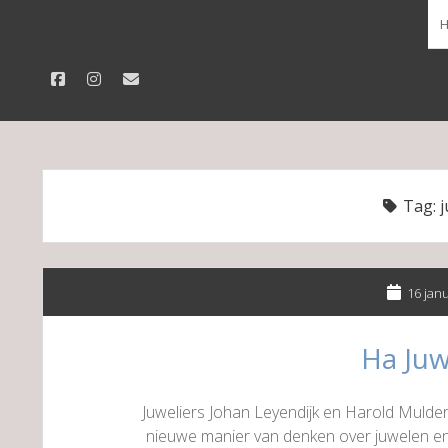
facebook
instagram
email
Tag:
j
16 jan
Ha Juw
Juweliers Johan Leyendijk en Harold Mulde
nieuwe manier van denken over juwelen en