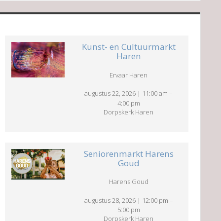
Kunst- en Cultuurmarkt
Haren
Ervaar Haren
augustus 22, 2026
|
11:00 am
–
4:00 pm
Dorpskerk Haren
Seniorenmarkt Harens
Goud
Harens Goud
augustus 28, 2026
|
12:00 pm
–
5:00 pm
Dorpskerk Haren