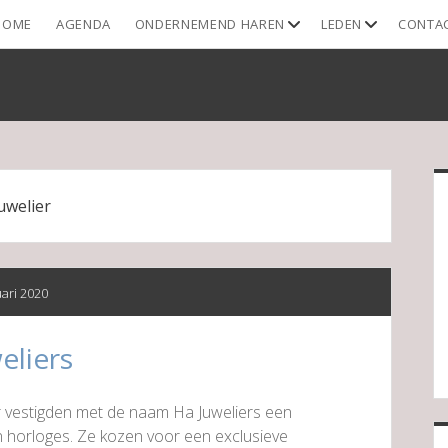
open
open
HOME
AGENDA
ONDERNEMEND HAREN
LEDEN
CONTA
dropdown
dropdown
menu
menu
S
uwelier
uari 2020
eliers
r vestigden met de naam Ha Juweliers een
 horloges. Ze kozen voor een exclusieve