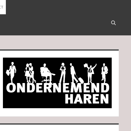
CT
Open
search
bar
idebar