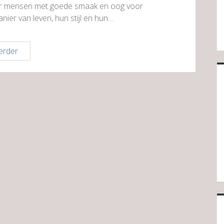
voor mensen met goede smaak en oog voor
nier van leven, hun stijl en hun…
Ha
erder
Juweliers