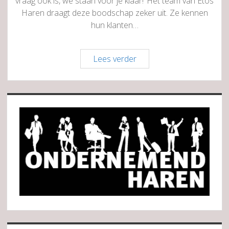
vraag ook is, we staan voor je klaar!’ Het team van Etos
Haren draagt deze boodschap zeker uit. Ze kennen
hun klanten…
Etos
Lees verder
Haren
Sidebar