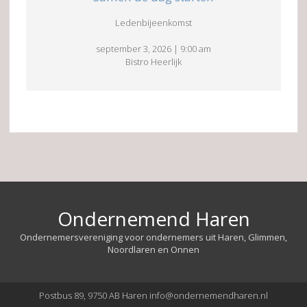
Ledenbijeenkomst
september 3, 2026
|
9:00 am
Bistro Heerlijk
Ondernemend Haren
Ondernemersvereniging voor ondernemers uit Haren, Glimmen,
Noordlaren en Onnen
Postbus 89, 9750 AB Haren info@ondernemendharen.nl