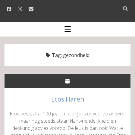
facebook
instagram
email
Open
searc
bar
open
menu
Tag:
gezondheid
Etos Haren
Etos bestaat al 100 jaar. In die tijd is er veel veranderd,
maar nog steeds staan klantvriendelijkheid en
deskundig advies voorop. De leus is dan ook: ‘Wat je