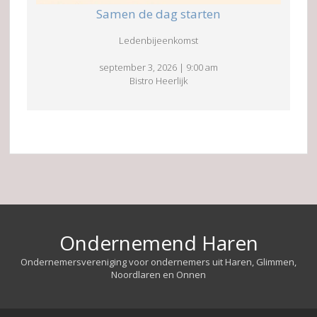
Samen de dag starten
Ledenbijeenkomst
september 3, 2026
|
9:00 am
Bistro Heerlijk
Ondernemend Haren
Ondernemersvereniging voor ondernemers uit Haren, Glimmen,
Noordlaren en Onnen