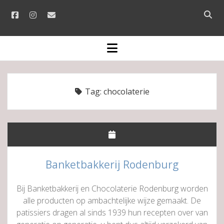
facebook
instagram
email
Open
searc
bar
open
menu
Tag:
chocolaterie
Banketbakkerij Rodenburg
Bij Banketbakkerij en Chocolaterie Rodenburg worden
alle producten op ambachtelijke wijze gemaakt. De
patissiers dragen al sinds 1939 hun recepten over van