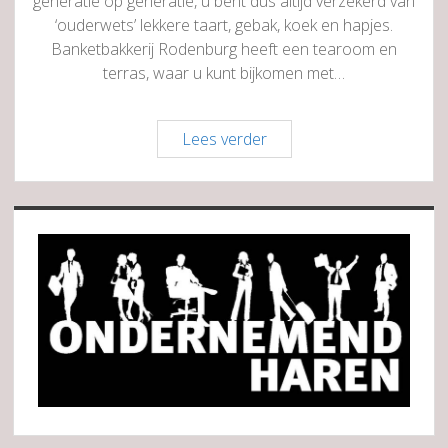
generatie op generatie, u bent dus altijd verzekerd van
‘ouderwets’ lekkere taart, gebak, koek en hapjes.
Banketbakkerij Rodenburg heeft een tearoom en
terras, waar u kunt bijkomen met…
Banketbakkerij
Lees verder
Rodenburg
Sidebar