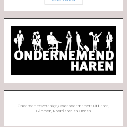
Assurantiën
Sidebar
Ondernemersvereniging voor ondernemers uit Haren,
Glimmen, Noordlaren en Onnen