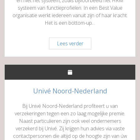
en niet het systeem, zoals bijvoorbeeld het HRM
systeem van functieprofielen. In een Best Value
organisatie werkt iedereen vanuit zijn of haar kracht.
Het is een bottom-up…
Van
Lees verder
Hes
Projectmanagement
Univé Noord-Nederland
Bij Univé Noord-Nederland profiteert u van
verzekeringen tegen een zo laag mogelijke premie.
Naast particulieren zijn ook veel ondernemers
verzekerd bij Univé. Zij krijgen hun advies via vaste
contactpersonen die altijd op de hoogte zijn van úw