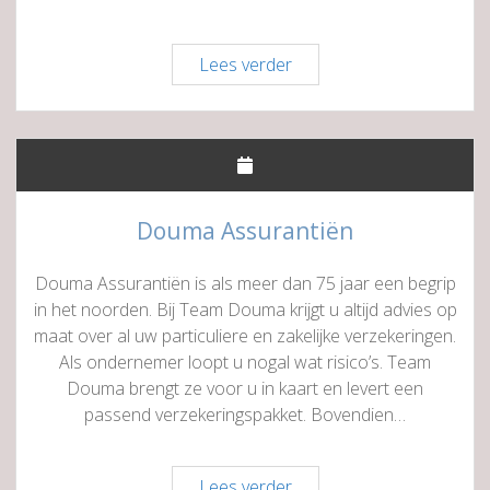
HOF
Lees verder
Eventsupport
&
AV
Douma Assurantiën
Douma Assurantiën is als meer dan 75 jaar een begrip
in het noorden. Bij Team Douma krijgt u altijd advies op
maat over al uw particuliere en zakelijke verzekeringen.
Als ondernemer loopt u nogal wat risico’s. Team
Douma brengt ze voor u in kaart en levert een
passend verzekeringspakket. Bovendien…
Douma
Lees verder