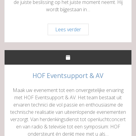
de juiste beslissing op het juiste moment neemt. Hij
wordt bijgestaan in…
J.
Lees verder
de
Jong
Administratie
&
Advies
HOF Eventsupport & AV
Maak uw evenement tot een onvergetelijke ervaring
met HOF Eventsupport & AV. Het team bestaat uit
ervaren technici die vol passie en enthousiasme de
technische realisatie van uiteenlopende evenementen
verzorgt. Van herdenkingsdienst tot openluchtconcert
en van radio & televisie tot een symposium: HOF
ondersteunt én denkt mee met u als…