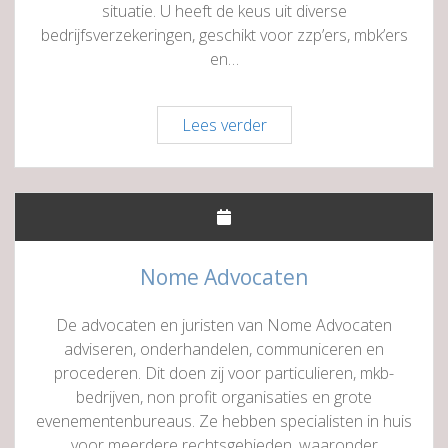
situatie. U heeft de keus uit diverse
bedrijfsverzekeringen, geschikt voor zzp’ers, mbk’ers
en…
Univé
Lees verder
Noord-
Nederland
Nome Advocaten
De advocaten en juristen van Nome Advocaten
adviseren, onderhandelen, communiceren en
procederen. Dit doen zij voor particulieren, mkb-
bedrijven, non profit organisaties en grote
evenementenbureaus. Ze hebben specialisten in huis
voor meerdere rechtsgebieden, waaronder