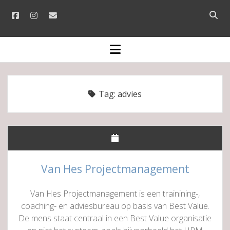
facebook
instagram
email
Open
searc
bar
open
menu
Tag:
advies
Van Hes Projectmanagement
Van Hes Projectmanagement is een trainining-,
coaching- en adviesbureau op basis van Best Value.
De mens staat centraal in een Best Value organisatie