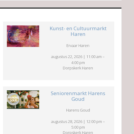
Kunst- en Cultuurmarkt
Haren
Ervaar Haren
augustus 22, 2026
|
11:00 am
–
4:00 pm
Dorpskerk Haren
Seniorenmarkt Harens
Goud
Harens Goud
augustus 28, 2026
|
12:00 pm
–
5:00 pm
Dorpskerk Haren