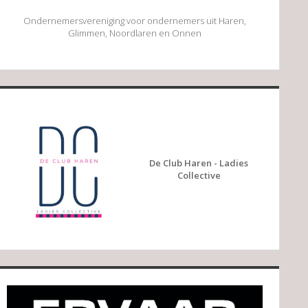
Ondernemersvereniging voor ondernemers uit Haren,
Glimmen, Noordlaren en Onnen
De Club Haren - Ladies
Collective