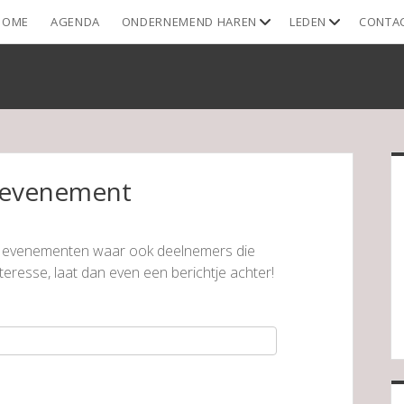
open
open
HOME
AGENDA
ONDERNEMEND HAREN
LEDEN
CONTA
dropdown
dropdown
menu
menu
S
 evenement
 evenementen waar ook deelnemers die
teresse, laat dan even een berichtje achter!